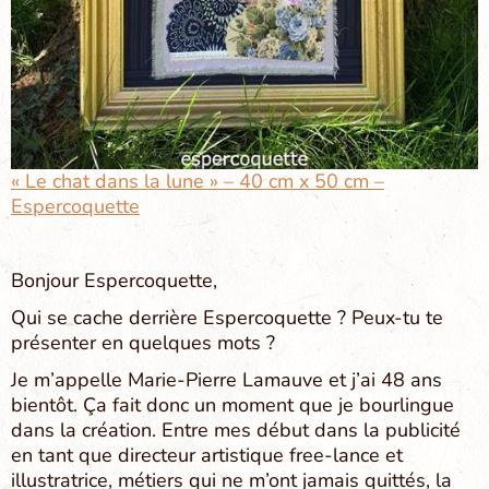
« Le chat dans la lune » – 40 cm x 50 cm –
Espercoquette
Bonjour Espercoquette,
Qui se cache derrière Espercoquette ? Peux-tu te
présenter en quelques mots ?
Je m’appelle Marie-Pierre Lamauve et j’ai 48 ans
bientôt. Ça fait donc un moment que je bourlingue
dans la création. Entre mes début dans la publicité
en tant que directeur artistique free-lance et
illustratrice, métiers qui ne m’ont jamais quittés, la