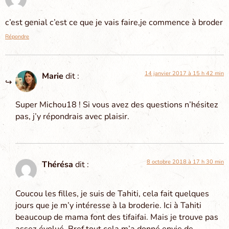
c’est genial c’est ce que je vais faire,je commence à broder
Répondre
14 janvier 2017 à 15 h 42 min
Marie
dit :
Super Michou18 ! Si vous avez des questions n’hésitez
pas, j’y répondrais avec plaisir.
8 octobre 2018 à 17 h 30 min
Thérésa
dit :
Coucou les filles, je suis de Tahiti, cela fait quelques
jours que je m’y intéresse à la broderie. Ici à Tahiti
beaucoup de mama font des tifaifai. Mais je trouve pas
assez évolué. Bref tout cela m’a donné envie de