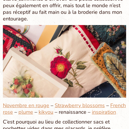
peux également en offrir, mais tout le monde n’est
pas réceptif au fait main ou à la broderie dans mon
entourage.
Novembre en rouge
–
Strawberry blossoms
–
French
rose
–
plume
–
kikyou
– renaissance –
inspiration
C’est pourquoi au lieu de collectionner sacs et
pochettes vides dans mes placards, je préfère