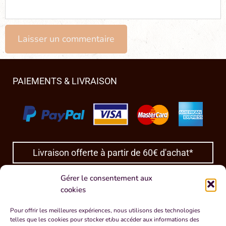
PAIEMENTS & LIVRAISON
Livraison offerte à partir de 60€ d'achat*
*En France et Outre-mer, 80€ à l’étranger.
Gérer le consentement aux
cookies
INFORMATIONS
Pour offrir les meilleures expériences, nous utilisons des technologies
Contact
FAQ
Politique de confidentialité
Conditions Générales de Vente
telles que les cookies pour stocker et/ou accéder aux informations des