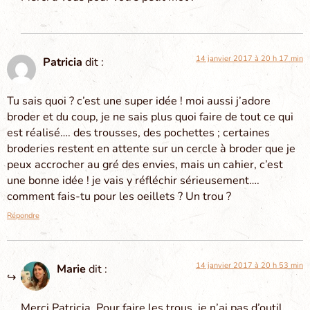
14 janvier 2017 à 20 h 17 min
Patricia
dit :
Tu sais quoi ? c’est une super idée ! moi aussi j’adore
broder et du coup, je ne sais plus quoi faire de tout ce qui
est réalisé…. des trousses, des pochettes ; certaines
broderies restent en attente sur un cercle à broder que je
peux accrocher au gré des envies, mais un cahier, c’est
une bonne idée ! je vais y réfléchir sérieusement….
comment fais-tu pour les oeillets ? Un trou ?
Répondre
14 janvier 2017 à 20 h 53 min
Marie
dit :
Merci Patricia. Pour faire les trous, je n’ai pas d’outil