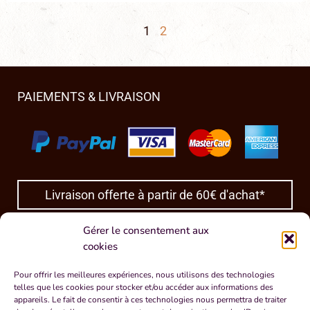
1
2
PAIEMENTS & LIVRAISON
Livraison offerte à partir de 60€ d'achat*
*En France et Outre-mer, 80€ à l’étranger.
Gérer le consentement aux
cookies
INFORMATIONS
Pour offrir les meilleures expériences, nous utilisons des technologies
Contact
FAQ
Politique de confidentialité
Conditions Générales de Vente
telles que les cookies pour stocker et/ou accéder aux informations des
appareils. Le fait de consentir à ces technologies nous permettra de traiter
CONTACT