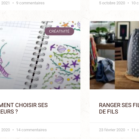
s 2021
9 commentaires
5 octobre 2020
10 c
CRÉATIVITÉ
ENT CHOISIR SES
RANGER SES FI
EURS ?
DE FILS
s 2020
14 commentaires
23 février 2020
11 c