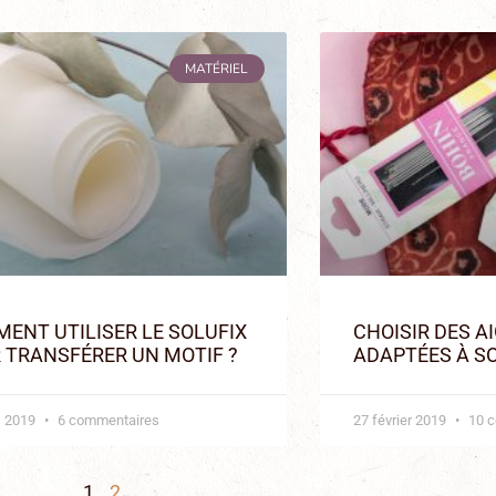
MATÉRIEL
ENT UTILISER LE SOLUFIX
CHOISIR DES A
 TRANSFÉRER UN MOTIF ?
ADAPTÉES À S
s 2019
6 commentaires
27 février 2019
10 c
1
2